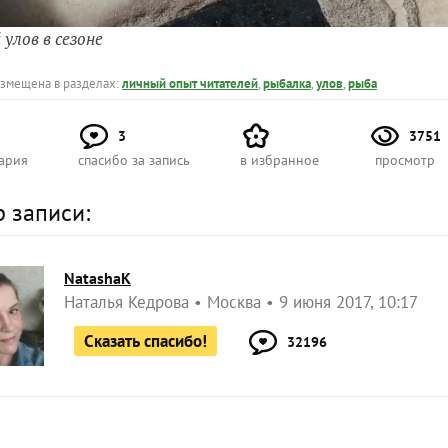
улов в сезоне
азмещена в разделах:
личный опыт читателей
,
рыбалка
,
улов
,
рыба
3
3751
ария
спасибо за запись
в избранное
просмотр
р записи:
NatashaK
Наталья Кедрова
Москва
9 июня 2017, 10:17
Сказать спасибо!
32196