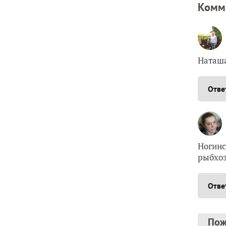
Комм
Наташа
Отве
Ногинс
рыбхоз
Отве
Пож