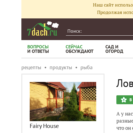
Наш сайт использ
Продолжая испо
ВОПРОСЫ
СЕЙЧАС
САД И
И ОТВЕТЫ
ОБСУЖДАЮТ
ОГОРОД
рецепты
продукты
рыба
Лов
В
А у на
разные
Fairy House
что он