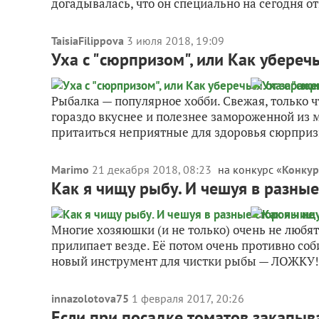
догадывалась, что он специально на сегодня отг
TaisiaFilippova
3 июля 2018, 19:09
Уха с "сюрпризом", или Как убереч
Рыбалка — популярное хобби. Свежая, только ч
гораздо вкуснее и полезнее замороженной из м
притаиться неприятные для здоровья сюрприз
Marimo
21 декабря 2018, 08:23
на конкурс «
Конкур
Как я чищу рыбу. И чешуя в разные
Многие хозяюшки (и не только) очень не любят
прилипает везде. Её потом очень противно соби
новый инструмент для чистки рыбы — ЛОЖКУ! 
innazolotova75
1 февраля 2017, 20:26
Если при посадке томатов закапыва