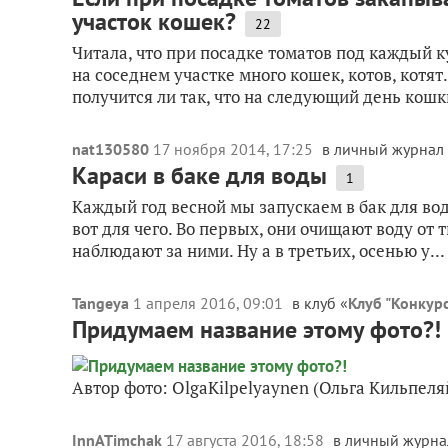
участок кошек?
22
Читала, что при посадке томатов под каждый к
на соседнем участке много кошек, котов, котят
получится ли так, что на следующий день кошки
nat130580
17 ноября 2014, 17:25
в личный журнал
Караси в баке для воды
1
Каждый год весной мы запускаем в бак для воды
вот для чего. Во первых, они очищают воду от т
наблюдают за ними. Ну а в третьих, осенью у...
Tangeya
1 апреля 2016, 09:01
в клуб «
Клуб "Конкур
Придумаем название этому фото?!
Автор фото: OlgaKilpelyaynen (Ольга Кильпеля
InnATimchak
17 августа 2016, 18:58
в личный журна