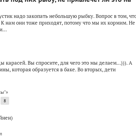
устик надо закопать небольшую рыбку. Вопрос в том, чт
. К нам они тоже приходят, потому что мы их кормим. Не
...
 карасей. Вы спросите, для чего это мы делаем...))). А
ины, которая образуется в баке. Во вторых, дети
сы"
»
8
йнен)
л