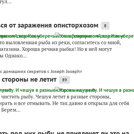
ул...
ься от заражения описторхозом
8
то выловленная рыба из реки, согласитесь со мной,
агазина. Хороша речная рыбка! Но в ней могут
ы Однако...
с домашних секретов с Joseph Joseph
»
 стороны не летит
89
 чистить рыбу. Чешуя летит в разные стороны,
рать и все отмывать. Не так давно я открыла для себя
Берем...
ть под них рыбу, не привлечет ли это на