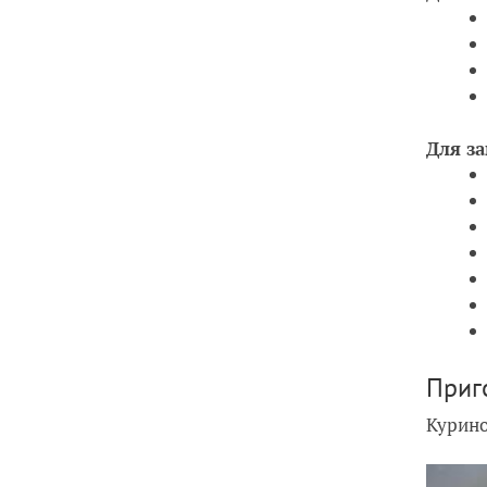
Для з
Приг
Курино