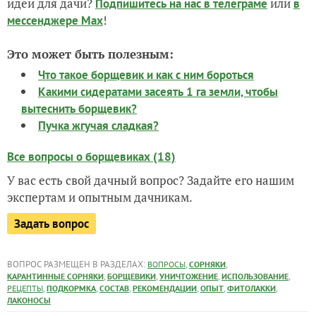
идеи для дачи?
или
Подпишитесь на нас
в телеграме
в
!
мессенджере Max
Это может быть полезным:
Что такое борщевик и как с ним бороться
Какими сидератами засеять 1 га земли, чтобы
вытеснить борщевик?
Пучка жгучая сладкая?
Все вопросы о борщевиках (18)
У вас есть свой дачный вопрос? Задайте его нашим
экспертам и опытным дачникам.
Задать вопрос
ВОПРОС РАЗМЕЩЕН В РАЗДЕЛАХ:
,
,
ВОПРОСЫ
СОРНЯКИ
,
,
,
,
КАРАНТИННЫЕ СОРНЯКИ
БОРЩЕВИКИ
УНИЧТОЖЕНИЕ
ИСПОЛЬЗОВАНИЕ
,
,
,
,
,
,
РЕЦЕПТЫ
ПОДКОРМКА
СОСТАВ
РЕКОМЕНДАЦИИ
ОПЫТ
ФИТОЛАККИ
ЛАКОНОСЫ