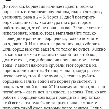
До того, как борщевик начинает цвести, можно
опрыскать его заросли раундапом, только дозирвку
увеличить раза в 2 – 3. Через 15 дней повторить
опрыскивание. Только аккуратно с раствором
работать надо, чтоб не попал на вас. Если не хотите
использовать химию, тогда выпалывайте только
взошедшие растения борщевика, только помните –
он ядовитый. И выполотые растения надо убирать.
Если борщевик уже зацвёл, то толку не будет. Можно
выкапывать ямки и заливать водой так, чтоб вода
долго стояла, тогда борщевик пропадает от застоя
воды. У меня знакомые срубали этот сорняк и на
корень лили кипяток. Это нормально, когда растёт
несколько кустов. Я вот думаю, а если вырубить
борщевик, залить водой его корневую систему и
накрыть чёрной плёнкой? По моему мнению, должен
погибнуть – света нет, влажность высокая. Только все
работы с борщевиком надо проводить в перчатках,
чтоб все части тела были закрыты, иначе можете
получить такой ожог, который долго лечится. Если у