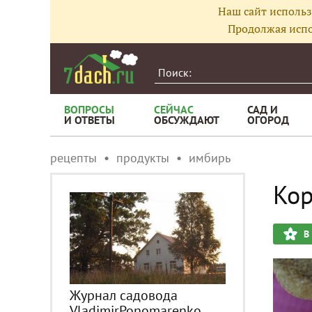
Наш сайт использ
Продолжая испо
ВОПРОСЫ
СЕЙЧАС
САД И
И ОТВЕТЫ
ОБСУЖДАЮТ
ОГОРОД
рецепты
продукты
имбирь
Кор
В
Журнал садовода
VladimirPonomarenko