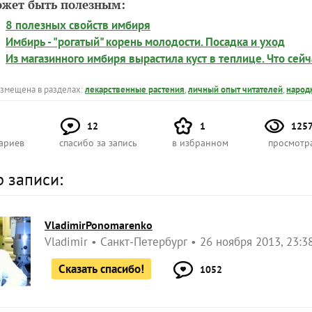
ожет быть полезным:
8 полезных свойств имбиря
Имбирь - "рогатый" корень молодости. Посадка и уход
Из магазинного имбиря вырастила куст в теплице. Что сейч
азмещена в разделах:
лекарственные растения
,
личный опыт читателей
,
народ
12
1
125
ариев
спасибо за запись
в избранном
просмотр
р записи:
VladimirPonomarenko
Vladimir
Санкт-Петербург
26 ноября 2013, 23:3
Сказать спасибо!
1052