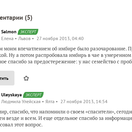
ентарии (
5
)
Salmon
ЭКСПЕРТ
Елена
Львов
27 ноября 2013, 04:40
 моим впечатлением об имбире было разочарование. Пр
ой. Ну а потом распробовала имбирь в чае в умеренном 
ое спасибо за предостережение: у нас семейство с проб
✿
тить
Uleyskaya
ЭКСПЕРТ
Людмила Улейская
Ялта
27 ноября 2013, 14:54
ир, спасибо, что напомнили о своем «спасители», сегод
ен везде и всем. И еще отдельное спасибо за информаци
совал этот вопрос.