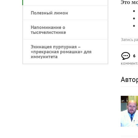
Это м
Полезный лимон
Напоминание о
тысячелистнике
Запись р
Эхинацея пурпурная –
«прекрасная ромашка» для
6
иммунитета
коммент
Авто