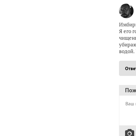
Имбирь
Я его 
чищены
убираю
водой.
Отве
Пож