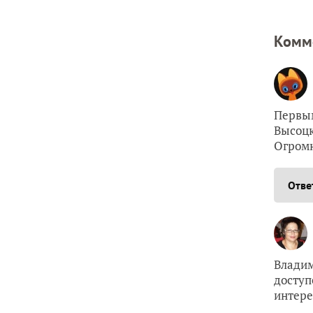
Комм
Первым
Высоцк
Огромн
Отве
Владим
доступ
интере