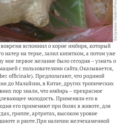
но вовремя вспомнил о корне имбиря, который
о натер на терке, залил кипятком, а потом уже
му мое первое желание было сегодня – узнать о
мацией с пользователями сайта.Оказывается,
r officinale). Предполагают, что родиной
ии до Малайзии, в Китае, других тропических
вних пор знали, что имбирь – прекрасное
левающее молодость. Применяли его в
одня его применяют при болях в животе, для
дах, гриппе, артритах, высоком уровне
ошноте и рвоте.При наличии желчекаменной