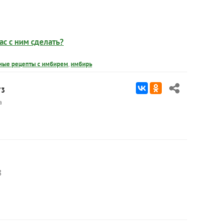
ас с ним сделать?
ные рецепты с имбирем
,
имбирь
73
а
8