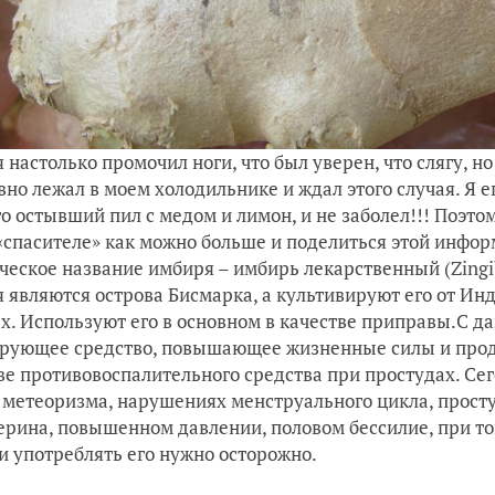
я настолько промочил ноги, что был уверен, что слягу, 
вно лежал в моем холодильнике и ждал этого случая. Я ег
о остывший пил с медом и лимон, и не заболел!!! Поэто
«спасителе» как можно больше и поделиться этой инфор
ческое название имбиря – имбирь лекарственный (Zingibe
 являются острова Бисмарка, а культивируют его от Инд
х. Используют его в основном в качестве приправы.С да
рующее средство, повышающее жизненные силы и прод
ве противовоспалительного средства при простудах. Сег
 метеоризма, нарушениях менструального цикла, просту
ерина, повышенном давлении, половом бессилие, при т
и употреблять его нужно осторожно.