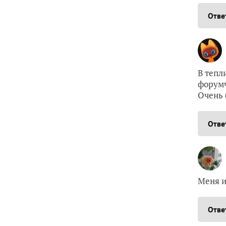
Отве
В тепл
форумч
Очень 
Отве
Меня и
Отве