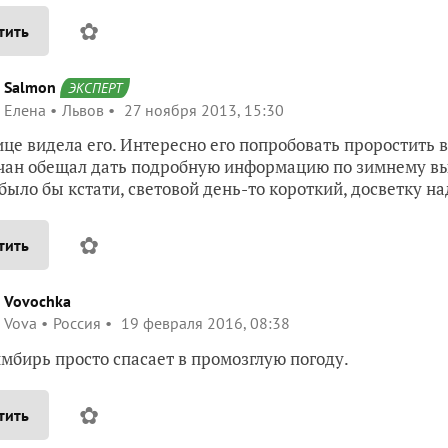
✿
тить
Salmon
ЭКСПЕРТ
Елена
Львов
27 ноября 2013, 15:30
ице видела его. Интересно его попробовать проростить в
ан обещал дать подробную информацию по зимнему вы
было бы кстати, световой день-то короткий, досветку н
✿
тить
Vovochka
Vova
Россия
19 февраля 2016, 08:38
мбирь просто спасает в промозглую погоду.
✿
тить