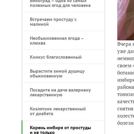
Виноград – одна из самых
полезных ягод для человека
Встречаем простуду с
малиной
Необыкновенная ягода –
клюква
Вчера 
уже да
Кникус благословенный
немног
своем 
Вырастите зимой душицу
ботани
обыкновенную
имбиря
района
Посадите на даче валериану
тонизи
лекарственную
качест
снятия
Козлятник лекарственный
от диабета
холест
болезн
Корень имбиря от простуды
и не только