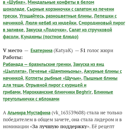
,
в «Шубке»
Миндальные конфеты в белом
,
шоколаде
Сырные корзиночки с салатом из печени
,
,
трески
Угощайтесь, разноцветные блины
Лепешки с
,
,
начинкой
Люля-кебаб из индейки
Смородиновый пирог
,
,
в заливке
Закуска «Лодочки»
Салат из стручковой
,
фасоли
Кундюмы (постное блюдо)
V место
—
(KatyaK) —
51
голос жюри
Екатерина
Работы:
,
Рабанада — бразильские гренки
Закуска из яиц
,
,
«Цыплята»
Печенье «Шампиньоны»
Ажурные блины с
,
,
начинкой
Котлеты рыбные «Щучьи»
Пышные блины
,
для тещи
Отрывной пирог с курицей и
,
,
грибами
Марокканские блинчики Beghrir
Блинные
треугольнички с яблоками
А
(vk_163539608) стала не только
Альмира Мустафина
победителем в общем зачете, она стала лидером и в
номинации «
За лучшую поддержку
». Её рецепт