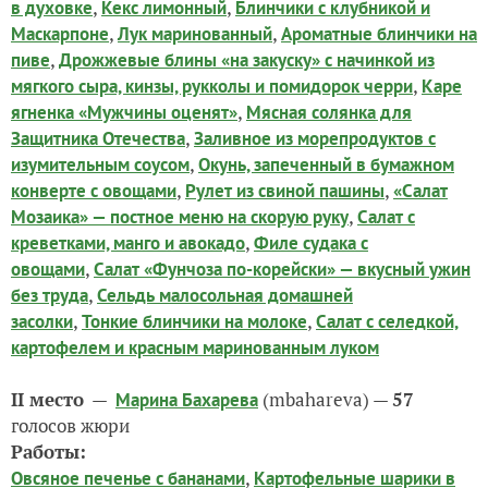
,
,
в духовке
Кекс лимонный
Блинчики с клубникой и
,
,
Маскарпоне
Лук маринованный
Ароматные блинчики на
,
пиве
Дрожжевые блины «на закуску» с начинкой из
,
мягкого сыра, кинзы, рукколы и помидорок черри
Каре
,
ягненка «Мужчины оценят»
Мясная солянка для
,
Защитника Отечества
Заливное из морепродуктов с
,
изумительным соусом
Окунь, запеченный в бумажном
,
,
конверте с овощами
Рулет из свиной пашины
«Салат
,
Мозаика» — постное меню на скорую руку
Салат с
,
креветками, манго и авокадо
Филе судака с
,
овощами
Салат «Фунчоза по-корейски» — вкусный ужин
,
без труда
Сельдь малосольная домашней
,
,
засолки
Тонкие блинчики на молоке
Салат с селедкой,
картофелем и красным маринованным луком
II место
—
(mbahareva) —
57
Марина Бахарева
голосов жюри
Работы:
,
Овсяное печенье с бананами
Картофельные шарики в