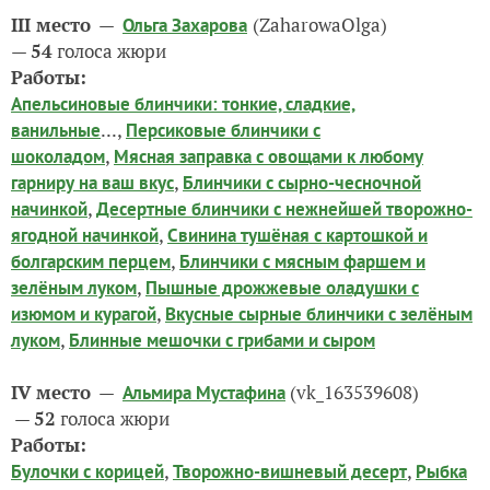
III место
—
(ZaharowaOlga)
Ольга Захарова
—
54
голоса жюри
Работы:
Апельсиновые блинчики: тонкие, сладкие,
...,
ванильные
Персиковые блинчики с
,
шоколадом
Мясная заправка с овощами к любому
,
гарниру на ваш вкус
Блинчики с сырно-чесночной
,
начинкой
Десертные блинчики с нежнейшей творожно-
,
ягодной начинкой
Свинина тушёная с картошкой и
,
болгарским перцем
Блинчики с мясным фаршем и
,
зелёным луком
Пышные дрожжевые оладушки с
,
изюмом и курагой
Вкусные сырные блинчики с зелёным
,
луком
Блинные мешочки с грибами и сыром
IV место
—
(vk_163539608)
Альмира Мустафина
—
52
голоса жюри
Работы:
,
,
Булочки с корицей
Творожно-вишневый десерт
Рыбка