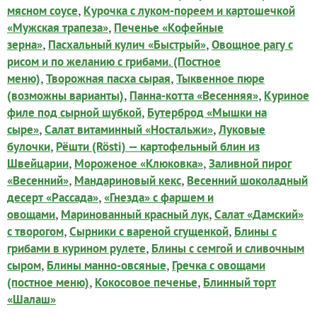
,
мясном соусе
Курочка с луком-пореем и картошечкой
,
«Мужская трапеза»
Печенье «Кофейные
,
,
зерна»
Пасхальный кулич «Быстрый»
Овощное рагу с
рисом и по желанию с грибами. (Постное
,
,
меню)
Творожная пасха сырая
Тыквенное пюре
,
,
(возможны варианты)
Панна-котта «Весенняя»
Куриное
,
филе под сырной шубкой
Бутерброд «Мышки на
,
,
сыре»
Салат витаминный «Ностальжи»
Луковые
,
булочки
Рёшти (Rösti) — картофельный блин из
,
,
Швейцарии
Мороженое «Клюковка»
Заливной пирог
,
,
«Весенний»
Мандариновый кекс
Весенний шоколадный
,
десерт «Рассада»
«Гнезда» с фаршем и
,
,
овощами
Маринованный красный лук
Салат «Дамский»
,
,
с творогом
Сырники с вареной сгущенкой
Блины с
,
грибами в курином рулете
Блины с семгой и сливочным
,
,
сыром
Блины манно-овсяные
Гречка с овощами
,
,
(постное меню)
Кокосовое печенье
Блинный торт
«Шалаш»