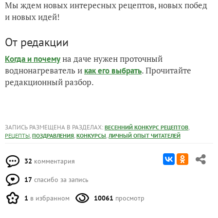
Мы ждем новых интересных рецептов, новых побед
и новых идей!
От редакции
на даче нужен проточный
Когда и почему
воднонагреватель и
. Прочитайте
как его выбрать
редакционный разбор.
ЗАПИСЬ РАЗМЕЩЕНА В РАЗДЕЛАХ:
,
ВЕСЕННИЙ КОНКУРС РЕЦЕПТОВ
,
,
,
РЕЦЕПТЫ
ПОЗДРАВЛЕНИЯ
КОНКУРСЫ
ЛИЧНЫЙ ОПЫТ ЧИТАТЕЛЕЙ
32
комментария
17
спасибо за запись
1
в избранном
10061
просмотр