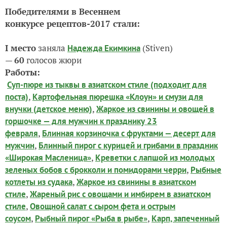
Победителями в Весеннем
конкурсе
рецептов-2017 стали:
I место
заняла
(Stiven)
Надежда Екимкина
—
60
голосов жюри
Работы:
Суп-пюре из тыквы в азиатском стиле (подходит для
,
поста)
Картофельная пюрешка «Клоун» и смузи для
,
внучки (детское меню)
Жаркое из свинины и овощей в
горшочке — для мужчин к празднику 23
,
февраля
Блинная корзиночка с фруктами — десерт для
,
мужчин
Блинный пирог с курицей и грибами в праздник
,
«Широкая Масленица»
Креветки с лапшой из молодых
,
зеленых бобов с брокколи и помидорами черри
Рыбные
,
котлеты из судака
Жаркое из свинины в азиатском
,
стиле
Жареный рис с овощами и имбирем в азиатском
,
стиле
Овощной салат с сыром фета и острым
,
,
соусом
Рыбный пирог «Рыба в рыбе»
Карп, запеченный