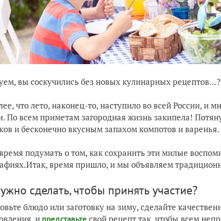
уем, вы соскучились без новых кулинарных рецептов...??
лее, что лето, наконец-то, наступило во всей России, и
и. По всем приметам загородная жизнь закипела! Пот
ков и бесконечно вкусным запахом компотов и варенья.
время подумать о том, как сохранить эти милые воспоми
афиях.Итак, время пришло, и мы объявляем традицио
ужно сделать, чтобы принять участие?
овьте блюдо или заготовку на зиму, сделайте качеств
овления, и
свой рецепт так, чтобы всем неп
представьте