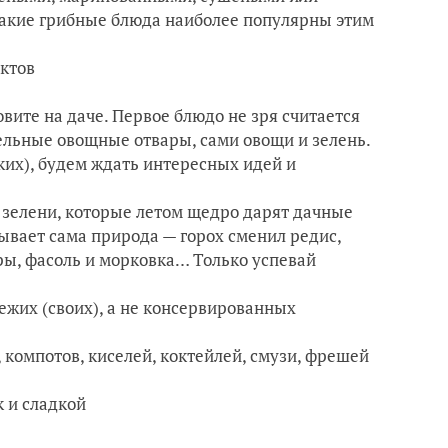
 какие грибные блюда наиболее популярны этим
ктов
вите на даче. Первое блюдо не зря считается
льные овощные отвары, сами овощи и зелень.
ких), будем ждать интересных идей и
 зелени, которые летом щедро дарят дачные
ывает сама природа — горох сменил редис,
оры, фасоль и морковка… Только успевай
ежих (своих), а не консервированных
компотов, киселей, коктейлей, смузи, фрешей
к и сладкой