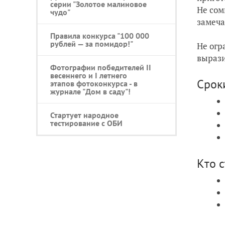
серии "Золотое малиновое
Не сом
чудо"
замеча
Правила конкурса "100 000
рублей — за помидор!"
Не огр
вырази
Фотографии победителей II
весеннего и I летнего
Срок
этапов фотоконкурса - в
журнале "Дом в саду"!
Стартует народное
тестирование с ОБИ
Кто 