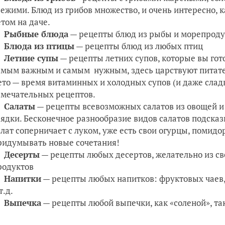
вежими. Блюд из грибов множество, и очень интересно,
етом на даче.
Рыбные блюда
— рецепты блюд из рыбы и морепроду
Блюда из птицы
— рецепты блюд из любых птиц
Летние супы
— рецепты летних супов, которые вы гото
амым важным и самым нужным, здесь царствуют питате
ето — время витаминных и холодных супов (и даже слад
амечательных рецептов.
Салаты
— рецепты всевозможных салатов из овощей и
рядки. Бесконечное разнообразие видов салатов подсказ
алат соперничает с луком, уже есть свои огурцы, помид
ридумывать новые сочетания!
Десерты
— рецепты любых десертов, желательно из св
родуктов
Напитки
— рецепты любых напитков: фруктовых чаев, 
т.д.
Выпечка
— рецепты любой выпечки, как «соленой», та