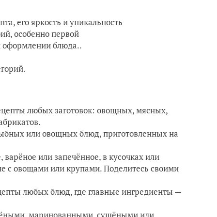
та, его яркость и уникальность
ий, особенно первой
и оформлении блюда..
егорий.
ецепты любых заготовок: овощных, мясных,
абрикатов.
ыбных или овощных блюд, приготовленных на
, варёное или запечённое, в кусочках или
пе с овощами или крупами. Поделитесь своими
цепты любых блюд, где главные ингредиенты —
олёными, маринованными, сушёными или