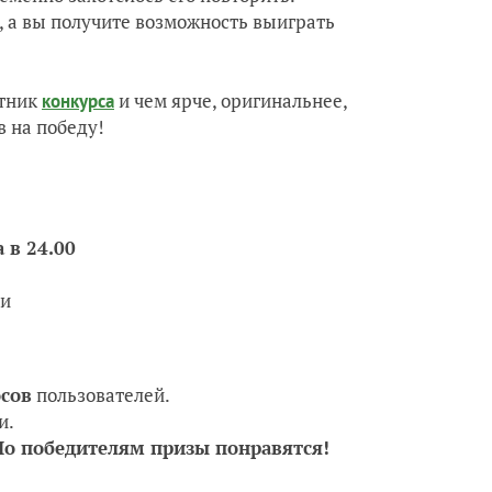
, а вы получите возможность выиграть
стник
и чем ярче, оригинальнее,
конкурса
в на победу!
 в 24.00
ри
осов
пользователей.
и.
 Но победителям призы понравятся!