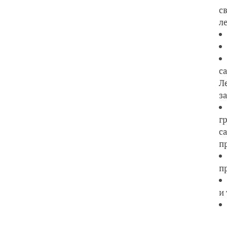
с
л
с
Л
з
г
с
п
п
и 