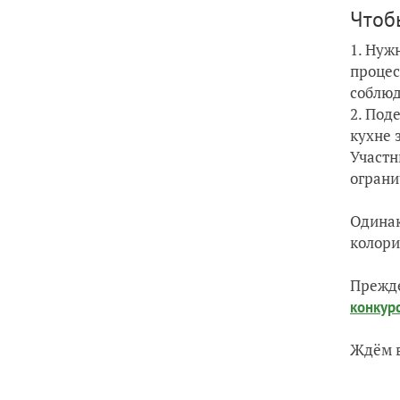
Чтоб
1. Нуж
процес
соблюд
2. Под
кухне 
Участ
ограни
Одинак
колори
Прежде
конкур
Ждём 