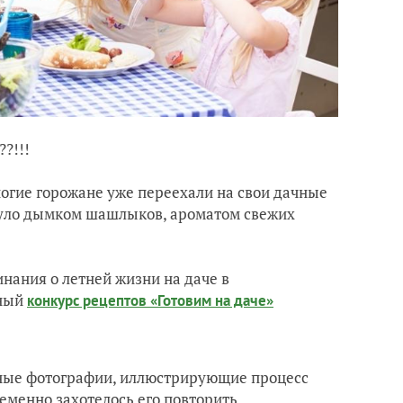
?!!!
 многие горожане уже переехали на свои дачные
януло дымком шашлыков, ароматом свежих
нания о летней жизни на даче в
нный
конкурс рецептов «Готовим на даче»
енные фотографии, иллюстрирующие процесс
ременно захотелось его повторить.