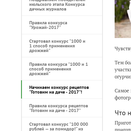
июльского этапа Конкурса
дачных журналов
Правила конкурса
"Урожай-2017"
Стартовал конкурс "1000 и
1 способ применения
Чувств
дрожжей"
Тем бо
Правила конкурса "1000 и 1
способ применения
участк
дрожжей"
огурчи
Начинаем конкурс рецептов
Самое 
"Готовим на даче - 2017"!
фотогр
Правила конкурса рецептов
"Готовим на даче - 2017"
Что н
Пригот
Стартовал конкурс "100 000
рублей — за помидор!" из
пригот