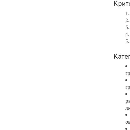
Крит
Кате
г
г
р
л
о