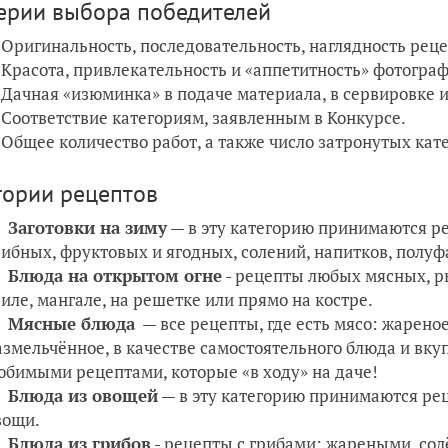
ерии выбора победителей
Оригинальность, последовательность, наглядность рецеп
Красота, привлекательность и «аппетитность» фотограф
Дачная «изюминка» в подаче материала, в сервировке 
Соответствие категориям, заявленным в Конкурсе.
Общее количество работ, а также число затронутых кат
гории рецептов
Заготовки на зиму
— в эту категорию принимаются р
рибных, фруктовых и ягодных, солений, напитков, полуф
Блюда на открытом огне
- рецепты любых мясных, р
риле, мангале, на решетке или прямо на костре.
Мясные блюда
— все рецепты, где есть мясо: жареное
азмельчённое, в качестве самостоятельного блюда и вку
юбимыми рецептами, которые «в ходу» на даче!
Блюда из овощей
— в эту категорию принимаются ре
вощи.
Блюда из грибов
- рецепты с грибами: жареными, с