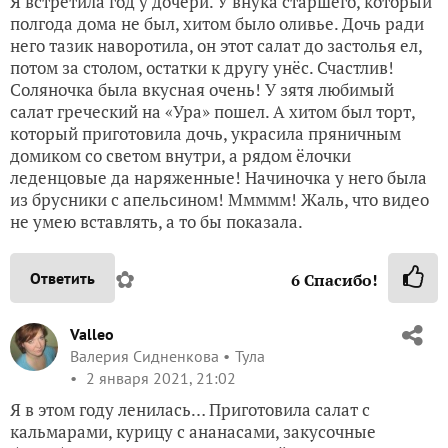
Я встретила год у дочери. У внука старшего, который
полгода дома не был, хитом было оливье. Дочь ради
него тазик наворотила, он этот салат до застолья ел,
потом за столом, остатки к другу унёс. Счастлив!
Соляночка была вкусная очень! У зятя любимый
салат греческий на «Ура» пошел. А хитом был торт,
который приготовила дочь, украсила пряничным
домиком со светом внутри, а рядом ёлочки
леденцовые да наряженные! Начиночка у него была
из брусники с апельсином! Ммммм! Жаль, что видео
не умею вставлять, а то бы показала.
✿
Ответить
6
Спасибо!
Valleo
Валерия Сидненкова
Тула
2 января 2021, 21:02
Я в этом году ленилась… Приготовила салат с
кальмарами, курицу с ананасами, закусочные