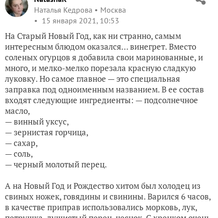
Наталья Кедрова
Москва
15 января 2021, 10:53
На Старый Новый Год, как ни странно, самым
интересным блюдом оказался… винегрет. Вместо
соленых огурцов я добавила свои маринованные, и
много, и мелко-мелко порезала красную сладкую
луковку. Но самое главное — это специальная
заправка под одноименным названием. В ее состав
входят следующие ингредиенты: — подсолнечное
масло,
— винный уксус,
— зернистая горчица,
— сахар,
— соль,
— черный молотый перец.
А на Новый Год и Рождество хитом был холодец из
свиных ножек, говядины и свинины. Варился 6 часов,
в качестве приправ использовались морковь, лук,
петрушка, душистый перец, чеснок. С хренком очень