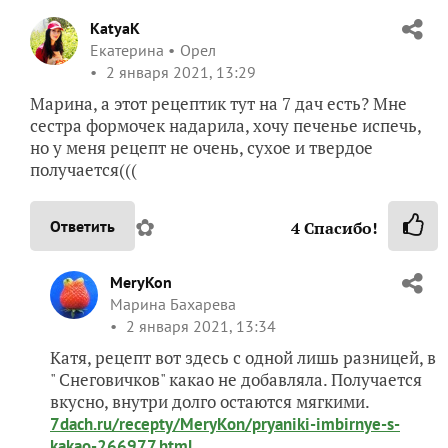
KatyaK
Екатерина
Орел
2 января 2021, 13:29
Марина, а этот рецептик тут на 7 дач есть? Мне
сестра формочек надарила, хочу печенье испечь,
но у меня рецепт не очень, сухое и твердое
получается(((
✿
Ответить
4
Спасибо!
MeryKon
Марина Бахарева
2 января 2021, 13:34
Катя, рецепт вот здесь с одной лишь разницей, в
" Снеговичков" какао не добавляла. Получается
вкусно, внутри долго остаются мягкими.
7dach.ru/recepty/MeryKon/pryaniki-imbirnye-s-
kakao-266977.html