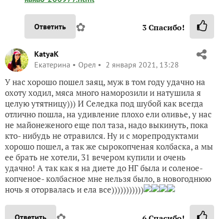
✿
Ответить
3
Спасибо!
KatyaK
Екатерина
Орел
2 января 2021, 13:28
У нас хорошо пошел заяц, муж в том году удачно на
охоту ходил, мяса много наморозили и натушила я
целую утятницу))) И Селедка под шубой как всегда
отлично пошла, на удивление плохо ели оливье, у нас
не майонеженого еще пол таза, надо выкинуть, пока
кто- нибудь не отравился. Ну и с морепродуктами
хорошо пошел, а так же сырокопченая колбаска, а мы
ее брать не хотели, 31 вечером купили и очень
удачно! А так как я на диете до НГ была и соленое-
копченое- колбасное мне нельзя было, в новогоднюю
ночь я оторвалась и ела все)))))))))))
✿
Ответить
6
Спасибо!