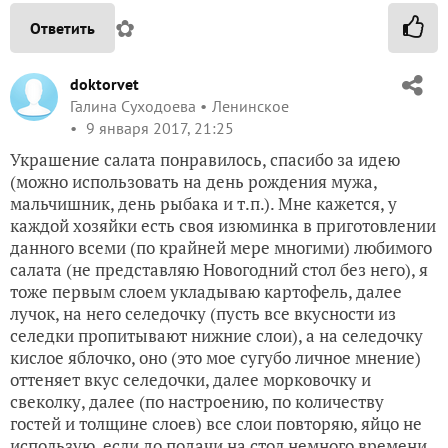
✿
Ответить
doktorvet
Галина Суходоева
Ленинское
9 января 2017, 21:25
Украшение салата понравилось, спасибо за идею
(можно использовать на день рождения мужа,
мальчишник, день рыбака и т.п.). Мне кажется, у
каждой хозяйки есть своя изюминка в приготовлении
данного всеми (по крайней мере многими) любимого
салата (не представляю Новогодний стол без него), я
тоже первым слоем укладываю картофель, далее
лучок, на него селедочку (пусть все вкусности из
селедки пропитывают нижние слои), а на селедочку
кислое яблочко, оно (это мое сугубо личное мнение)
оттеняет вкус селедочки, далее морковочку и
свеколку, далее (по настроению, по количеству
гостей и толщине слоев) все слои повторяю, яйцо не
использую, если до подачи на стол немного времени,