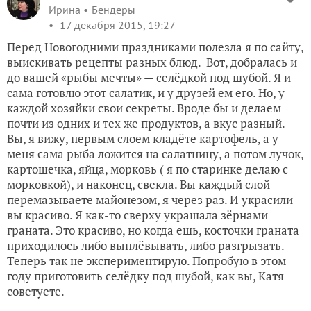
Ирина
Бендеры
17 декабря 2015, 19:27
Перед Новогодними праздниками полезла я по сайту,
выискивать рецепты разных блюд. Вот, добралась и
до вашей «рыбы мечты» — селёдкой под шубой. Я и
сама готовлю этот салатик, и у друзей ем его. Но, у
каждой хозяйки свои секреты. Вроде бы и делаем
почти из одних и тех же продуктов, а вкус разный.
Вы, я вижу, первым слоем кладёте картофель, а у
меня сама рыба ложится на салатницу, а потом лучок,
картошечка, яйца, морковь ( я по старинке делаю с
морковкой), и наконец, свекла. Вы каждый слой
перемазываете майонезом, я через раз. И украсили
вы красиво. Я как-то сверху украшала зёрнами
граната. Это красиво, но когда ешь, косточки граната
приходилось либо выплёвывать, либо разгрызать.
Теперь так не экспериментирую. Попробую в этом
году приготовить селёдку под шубой, как вы, Катя
советуете.