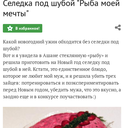
Селедка под шубой "Рыба моей
Цветочная башня
мечты"
Миниатюрный cад
В избранное!
Растущий стульчик
Какой новогодний ужин обходится без селедки под
CineBox Home
шубой?
Вот и я увидела в Ашане стеклянную «рыбу» и
Жил был пень.
решила приготовить на Новый год селедку под
шубой в ней. Кстати, это единственное блюдо,
Портативный переносной парник
которое не любит мой муж, и я решила убить трех
зайцев: потренироваться и поэкспериментировать
Тапок
перед Новым годом, убедить мужа, что это вкусно, а
заодно еще и в конкурсе поучаствовать:)
Для чего нужны старые джинсы