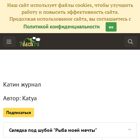
Наш сайт использует файлы cookies, чтобы улучшить
Главная
работу и повысить эффективность сайта.
Продолжая использование сайта, вы соглашаетесь с
Подписчики
1
Политикой конфиденциальности
ок
Все публикации
13
Фото
1
Сейчас обсуждают
Катин журнал
Автор:
Katya
Клумба из ненужных вещей
Подписаться
14 идей адвент-календарей
Селедка под шубой "Рыба моей мечты"