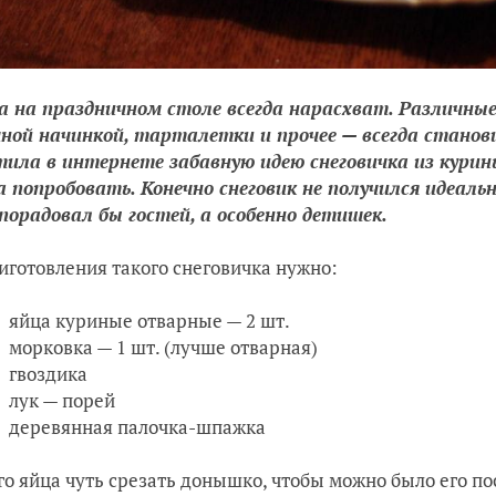
а на праздничном столе всегда нарасхват. Различные
ной начинкой, тарталетки и прочее — всегда стано
ила в интернете забавную идею снеговичка из курины
 попробовать. Конечно снеговик не получился идеаль
порадовал бы гостей, а особенно детишек.
иготовления такого снеговичка нужно:
яйца куриные отварные — 2 шт.
морковка — 1 шт. (лучше отварная)
гвоздика
лук — порей
деревянная палочка-шпажка
го яйца чуть срезать донышко, чтобы можно было его по