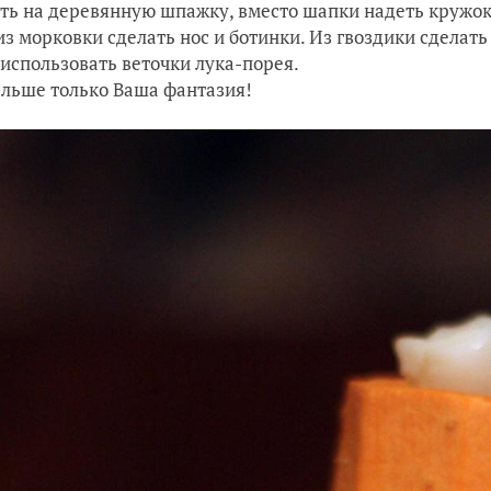
ть на деревянную шпажку, вместо шапки надеть кружок
из морковки сделать нос и ботинки. Из гвоздики сделать 
использовать веточки лука-порея.
альше только Ваша фантазия!