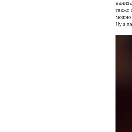
наниза
также 
можно 
Ну а д