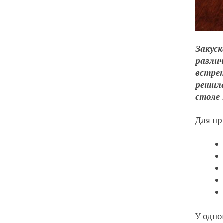
Закуск
различ
встрет
решила
столе 
Для пр
У одно