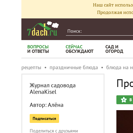
Наш сайт использ
Продолжая испо
ВОПРОСЫ
СЕЙЧАС
САД И
И ОТВЕТЫ
ОБСУЖДАЮТ
ОГОРОД
рецепты
праздничные блюда
блюда на н
Про
Журнал садовода
AlenaKisel
В
Автор:
Алёна
Подписаться
Поделиться с друзьями