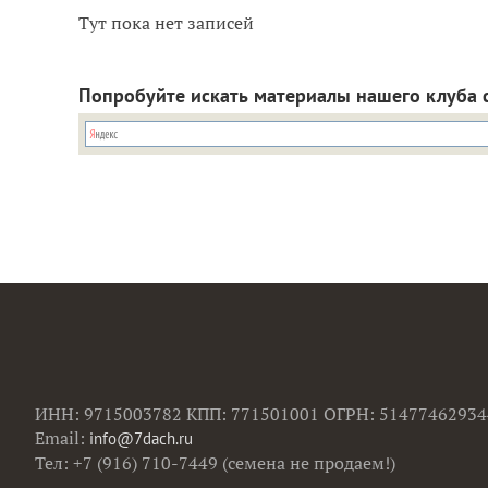
Тут пока нет записей
Попробуйте искать материалы нашего клуба 
ИНН: 9715003782 КПП: 771501001 ОГРН: 51477462934
Email:
info@7dach.ru
Тел: +7 (916) 710-7449 (семена не продаем!)