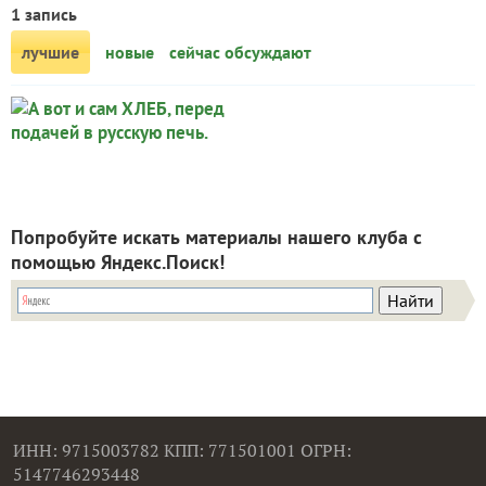
1 запись
лучшие
новые
сейчас обсуждают
А вот и сам ХЛЕБ,
Svetlana74
перед подачей в
Попробуйте искать материалы нашего клуба с
русскую печь.
помощью Яндекс.Поиск!
ИНН: 9715003782 КПП: 771501001 ОГРН:
5147746293448